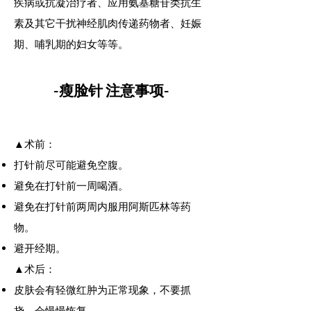
疾病或抗凝治疗者、应用氨基糖苷类抗生
素及其它干扰神经肌肉传递药物者、妊娠
期、哺乳期的妇女等等。
-瘦脸针 注意事项-
▲术前：
打针前尽可能避免空腹。
避免在打针前一周喝酒。
避免在打针前两周内服用阿斯匹林等药
物。
避开经期。
▲术后：
皮肤会有轻微红肿为正常现象，不要抓
挠，会慢慢恢复。