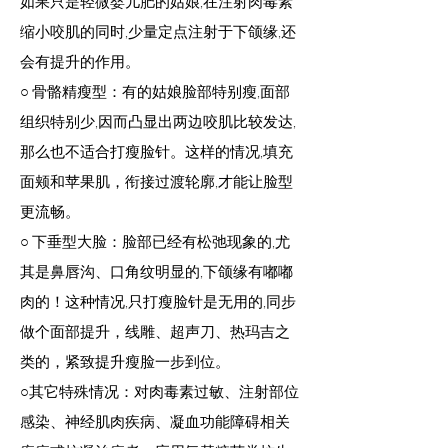
如果只是轻微婴儿肥的姑娘,在注射肉毒素
缩小咬肌的同时,少量定点注射于下颌缘,还
会有提升的作用。
○ 骨骼精瘦型：有的姑娘脸部特别瘦,面部
组织特
别少,因而凸显出两边咬肌比较发达,
那么也不适合打瘦脸针。这样的情况,填充
面颊和苹果肌，衔接过渡轮廓,才能让脸型
更流畅。
○ 下垂型大脸：脸部已经有松弛现象的,尤
其是鼻唇沟、口角纹明显的,下颌缘有嘟嘟
肉的！这种情况,只打瘦脸针是无用的,同步
做个面部提升，线雕、超声刀、热玛吉之
类的，紧致提升瘦脸一步到位。
○其它特殊情况：对肉毒素过敏、注射部位
感染、神经肌肉疾病、凝血功能障碍相关