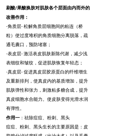
刷酸/果酸换肤对肌肤各个层面由内而外的
改善作用：
-角质层- 松解角质层细胞间的粘连（桥
粒）使过度堆积的角质细胞分离脱落，疏
通毛囊口，预防堵塞；
-表皮层- 激活表皮肌肤新陈代谢，减少浅
表细纹和皱纹，促进肌肤恢复年轻态；
-真皮层- 促进真皮层胶原蛋白的纤维增生
及重新排列，使真皮内的基质增加，提升
肌肤弹性和张力，刺激粘多糖合成，提升
真皮细胞水合能力。使皮肤变得光滑水润
有弹性。
作用一
：祛除痘痘、粉刺、黑头
痘痘、粉刺、黑头生长的主要原因是：皮
脂腺分泌过度旺盛（出油太多）以及毛囊