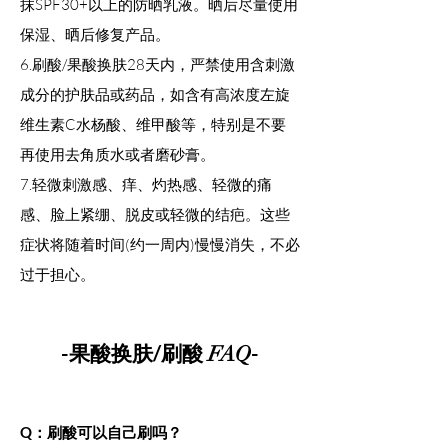
抹SPF30+以上的防晒乳液。晒后尽量使用
保湿、晒后修复产品。
6.刷酸/果酸换肤28天内，严禁使用含刺激
成分的护肤品或药品，如含有高浓度左旋
维生素C水杨酸、维甲酸等，特别是不要
再使用去角质水或者磨砂膏。
7.轻微刺激感、痒、灼热感、轻微的痛
感、脸上紧绷、脱皮或轻微的结疤。这些
症状将随着时间(约一周内)慢慢消失，不必
过于担心。
-果酸换肤/刷酸
-
FAQ
Q：刷酸可以自己刷吗？