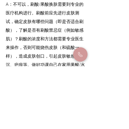
A：不可以，刷酸/果酸换肤需要到专业的
医疗机构进行。刷酸前应先
进行皮肤测
试，确定皮肤有哪些问题（即是否适合刷
酸），了解是否有刷酸禁忌症（例如敏感
肌）？刷酸的浓度和方法都需要专业医生
来操作，否则可能烧伤皮肤（和硫酸一
样），造成皮肤创口，引起皮肤敏感、色
沉、疤痕等。做好功课自己在家用果酸/水
杨酸去角质是可以的，但高浓度刷酸换肤
是「万万不可以」自己尝试的！
Q：刷酸/果酸换肤=使用去角质水吗？
A：实际上，很多去角质产品当中就含有果
酸（如乳酸、杏仁酸、水杨酸等），因此
具备去角质的作用。但是，去角质产品中
的酸浓度极低，成分是复方类的，不具备